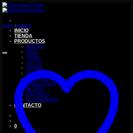
Saltar
al
contenido
Inicio
/
Pupos
INICIO
TIENDA
PRODUCTOS
ADIDAS
NIKE
PUMA
LOTTO
PUPOS
PUPILLOS
FUTSALA
CANILLERAS
MEDIAS
BALONES
ACCESORIOS
CONTACTO
0