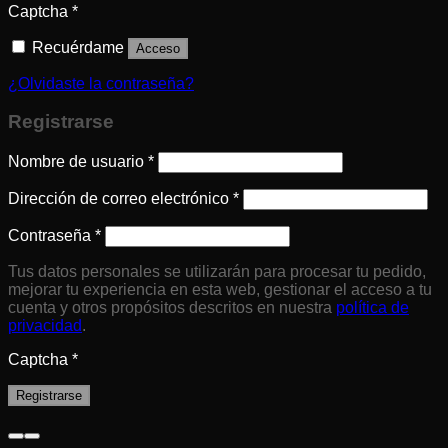
Captcha
*
Recuérdame
Acceso
¿Olvidaste la contraseña?
Registrarse
Nombre de usuario
*
Dirección de correo electrónico
*
Contraseña
*
Tus datos personales se utilizarán para procesar tu pedido,
mejorar tu experiencia en esta web, gestionar el acceso a tu
cuenta y otros propósitos descritos en nuestra
política de
privacidad
.
Captcha
*
Registrarse