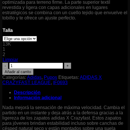
optimizada para terreno firme. La parte superior textil
revestida y ligera con capas adicionales en lugares
estratégicos se combina con un cuello tejido que envuelve el
tobillo y te ofrece un ajuste perfecto.
Talla
13K
1
2
Limpiar
ADIDAS
X
Añadir al carrito
CRAZYFAST
Categorías:
Adidas
,
Pupos
Etiquetas:
ADIDAS X
LEAGUE
CRAZYFAST LEAGUE
,
IF0693
cantidad
Descripción
Información adicional
Nada mejorá la sensación de máxima velocidad. Cambia el
partido en un instante y deja atrás a la defensa gracias a la
ligereza de los zapatos adidas X Crazyfast. Estos zapatos
para jóvenes brindan estabilidad incluso sobre canchas de
césped natural seco y están montados sobre una suela