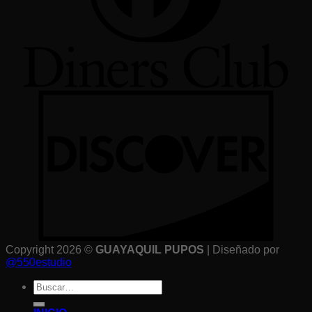
Copyright 2026 ©
GUAYAQUIL PUPOS
| Diseñado por
@550estudio
Buscar
por: